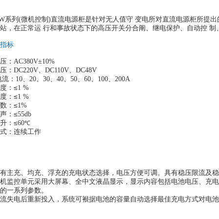
W
系列(微机控制)直流电源柜是针对无人值守 变电所对直流电源柜所提
站，在正常运 行和事故状态下的高压开关分合阐、继电保护、自动控 制
指标
压：
AC380V
±10%
压：
DC220V
、DC110V、DC48V
流：10、20、30、40、50、60、100、
200A
≤
度：
1 %
≤
度：
1 %
≤
数：
1%
≤
声：
55db
≤
升：
60
℃
式：连续工作
有主充、均充、浮充的充电状态选择，电压方便可调。具有稳压限流及稳
机监控单元采用大屏幕、全中文液晶显示，显示内容包括电池电压、充电
的一系列参数。
流失电后重新投入，系统可裉据电池的容量自动选择最佳充电方式对电池