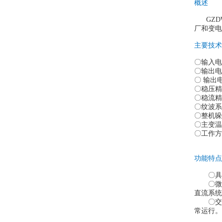
概述
GZD
厂和变电
主要技术
〇输入电
〇
输出电
〇 输出电
〇稳压精
〇稳流精
〇纹波系
〇整机哚
〇主变温
〇工作方
功能特点
〇具
〇微
直流系统
〇交
常运行。