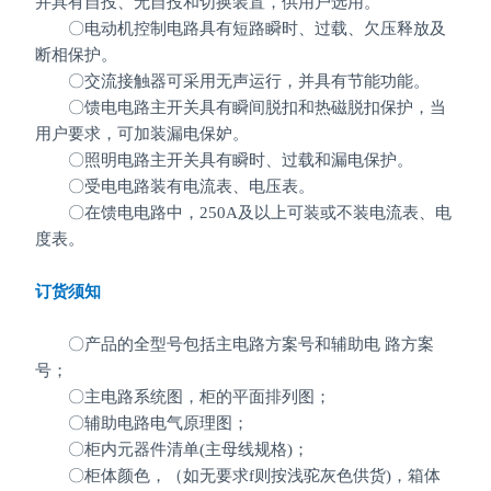
并具有自投、无自投和切换装置，供用户选用。
〇电动机控制电路具有短路瞬时、过载、欠压释放及
断相保护。
〇交流接触器可采用无声运行，并具有节能功能。
〇馈电电路主开关具有瞬间脱扣和热磁脱扣保护，当
用户要求，可加装漏电保妒。
〇照明电路主开关具有瞬时、过载和漏电保护。
〇受电电路装有电流表、电压表。
〇在馈电电路中，250A及以上可装或不装电流表、电
度表。
订货须知
〇
产品的全型号包括主电路方案号和辅助电 路方案
号；
〇
主电路系统图，柜的平面排列图；
〇
辅助电路电气原理图；
〇
柜内元器件清单(主母线规格
)
；
〇
柜体颜色，（如无要求
f
则按浅驼灰色供货
)
，
箱体