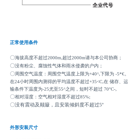
正常使用条件
〇
海拔高度不超过
2000m,
超过
2000m
请与本公司协商；
〇
没有粉尘、腐蚀性气体和雨水侵袭的户内；
〇
周围空气温度：周围空气温度上限为+40^,下限为 -5*€。
在24小时周围内测得的平均温度不超过
+35<C,
在 储存、运
输条件下温度为
-25
尤至55^之间，短时不超过
70
°C-,
〇
相对湿度：空气相对湿度不超过85%;
〇
没有震动及颠簸，且安装倾斜度不超过5°
外形安装尺寸