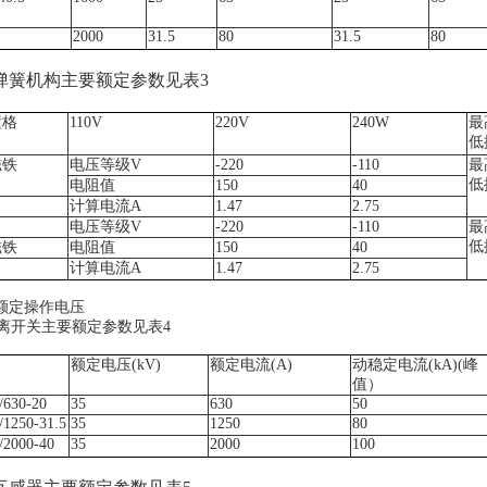
2000
31.5
80
31.5
80
弹簧机构主要额定参数见表3
幢格
110V
220V
240W
最
低
磁铁
电压等级V
-220
-110
最
低
电阻值
150
40
计算电流
A
1.47
2.75
电压等级V
-220
-110
最
低
磁铁
电阻值
150
40
计算电流
A
1.47
2.75
额定操作电压
离开关主要额定参数见表4
额定电压
(kV)
额定电流
(A)
动稳定电流
(kA)
(峰
值
）
/630-20
35
630
50
/1250-31.5
35
1250
80
/2000-40
35
2000
100