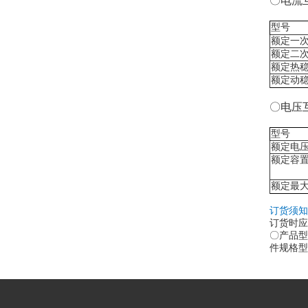
〇电流
型号
额定一
额定二
额定热
额定动
〇电压
型号
额定电压
额定容
额定最大
订货须知
订货时
〇产品型
件规