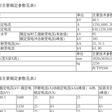
柜主要额定参数见表1
称
单位
主要技术参
压
kV
40.5
额定电流
A
1250,1600, 2
额定电流
A
630,1250,160
缘水平
额定短时工频耐受电压(有效值）
kV
95
额定雷电冲击耐受电压(峰值
）
kV
185
时耐受电流
(4s>
kA
25, 31.5
值耐受电流
kA
63, 80
称
单位
主要技术参
(宽X深X髙）
mm
1820x3650x3
kg
2250
向下约500
器主要额定参数见表2
额定电压
(kV>
额定电
开断电流
(A)
动稳定电流
(kA)
(峰值
）4s
热
短路关
流
(kV)
稳定电流
(KA)
(峰值
）
40.5
1600
25
63
25
63
1250
25
63
25
63
40.5
1600
25
63
25
63