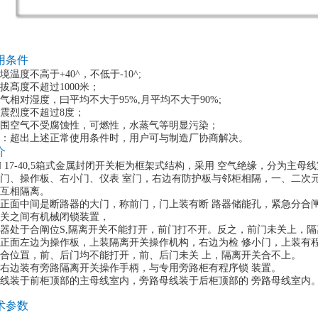
用条件
境温度不高于+40^，不低于
-10^;
拔髙度不超过1000米；
气相对湿度，曰平均不大于95%,月平均不大于90%
;
震烈度不超过8度；
围空气不受腐蚀性，可燃性，水蒸气等明显污染；
：超出上述正常使用条件时，用户可与制造厂协商解决。
介
 17-40,5
箱式金属封闭开关柜为框架式结构，采用 空气绝缘，分为主母线
门、操作板、右小门、仪表 室门，右边有防护板与邻柜相隔，一、二次
互相隔离。
正面中间是断路器的大门，称前门，门上装有断 路器储能孔，紧急分合
关之间有机械闭锁装置，
器处于合阐位
S,
隔离开关不能打开，前门打不开。反
之，前门未关上，隔
正面左边为操作板，上装隔离开关操作机构，右边为检 修小门，上装有
合位罝，前、后门均不能打开，前、后门未关 上，隔离开关合不上。
右边装有旁路隔离开关操作手柄，与专用旁路柜有程序锁 装置。
线装于前柜顶部的主母线室内，旁路母线装于后柜顶部的 旁路母线室内
术参数