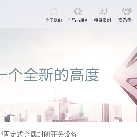
关于我们
产品与服务
项目案例
联系我们
.5箱型固定式金属封闭开关设备