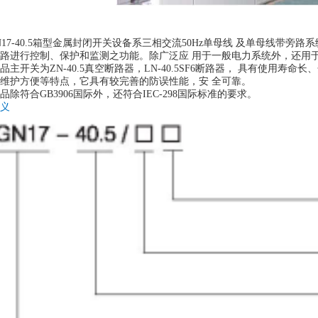
N17-40.5箱型金属封闭开关设备系三相交流50Hz单母线 及单母线带旁
路进行控制、保护和监测之功能。除广泛应 用于一般电力系统外，还用
品主开关为ZN-40.5真空断路器，LN-40.5SF6断路器， 具有使用
维护方便等特点，它具有较完善的防误性能，安 全可靠。
品除符合GB3906国际外，还符合IEC-298国际标准的要求。
义