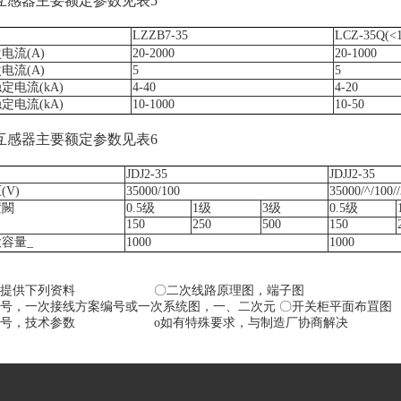
互感器主要额定参数见表5
LZZB7-35
LCZ-35Q(<
次电流
(A)
20-2000
20-1000
次电流
(A)
5
5
稳定电流
(kA)
4-40
4-20
稳定电流
(kA)
10-1000
10-50
互感器主要额定参数见表6
JDJ2-35
JDJJ2-35
(V)
35000/100
35000/^/100//
置闕
0.5
级
1级
3级
0.5
级
150
250
500
150
容量_
1000
1000
应提供下列资料 〇二次线路原理图，端子图
号，一次接线方案编号或一次系统图，一、二次元 〇开关柜平面布罝图
格型号，技术参数
o
如有特殊要求，与制造厂协商解决