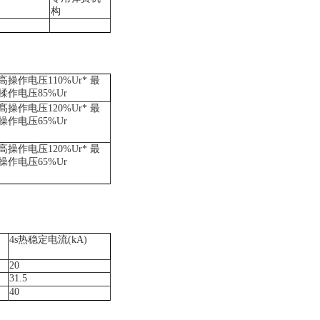
构
高操作电压
110%Ur*
最
揉作电压
85%Ur
髙操作电压
120%Ur*
最
操作电压
65%Ur
高操作电压
120%Ur*
最
操作电压
65%Ur
4s
热稳定电流
(kA)
20
31.5
40