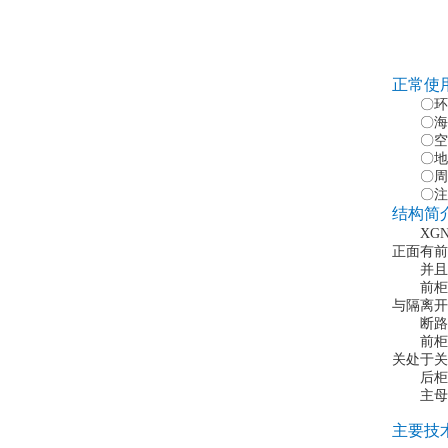
正常使
〇环
〇海
〇空
〇地
〇周
〇注
结构简
XGN
正面有前
并且
前柜
与隔离开
断路
前柜
关处于关
后柜
主母
主要技