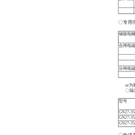
〇专用
储能电
合闸电
分闸电
ur
为
〇隔
型号
GN27-35
GN27-35
GN27-35