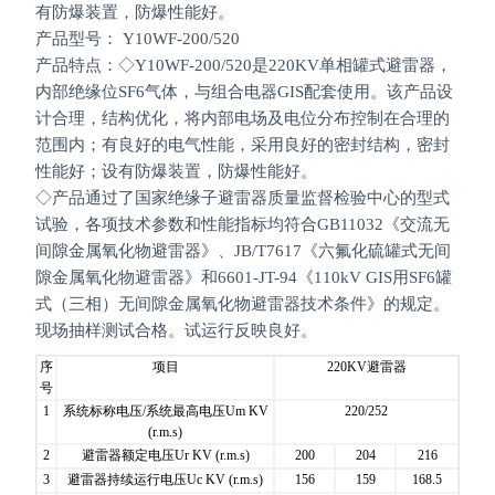
有防爆装置，防爆性能好。
产品型号： Y10WF-200/520
产品特点：◇Y10WF-200/520是220KV单相罐式避雷器，
内部绝缘位SF6气体，与组合电器GIS配套使用。该产品设
计合理，结构优化，将内部电场及电位分布控制在合理的
范围内；有良好的电气性能，采用良好的密封结构，密封
性能好；设有防爆装置，防爆性能好。
◇产品通过了国家绝缘子避雷器质量监督检验中心的型式
试验，各项技术参数和性能指标均符合GB11032《交流无
间隙金属氧化物避雷器》、JB/T7617《六氟化硫罐式无间
隙金属氧化物避雷器》和6601-JT-94《110kV GIS用SF6罐
式（三相）无间隙金属氧化物避雷器技术条件》的规定。
现场抽样测试合格。试运行反映良好。
序
项目
220KV避雷器
号
1
系统标称电压/系统最高电压Um KV
220/252
(r.m.s)
2
避雷器额定电压Ur KV (r.m.s)
200
204
216
3
避雷器持续运行电压Uc KV (r.m.s)
156
159
168.5