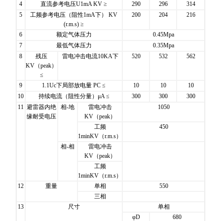
4
直流参考电压U1mA KV ≥
290
296
314
5
工频参考电压（阻性1mA下） KV
200
204
216
(r.m.s) ≥
6
额定气体压力
0.45Mpa
7
最低气体压力
0.35Mpa
8
残压
雷电冲击电流10KA下
520
532
562
KV（peak）
≤
9
1.1Uc下局部放电量 PC ≤
10
10
10
10
持续电流（阻性分量）μA ≤
300
300
300
11
避雷器内绝
相-地
雷电冲击
1050
缘耐受电压
KV（peak）
工频
450
1minKV（r.m.s）
相-相
雷电冲击
KV（peak）
工频
1minKV（r.m.s）
12
重量
单相
550
三相
13
尺寸
单相
φD
680